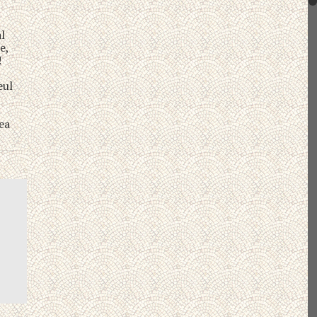
al
e,
!
,
eul
l
ea