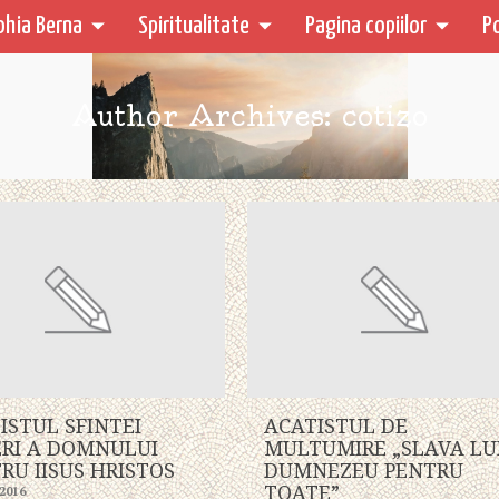
ohia Berna
Spiritualitate
Pagina copiilor
P
Author Archives: cotizo
ISTUL SFINTEI
ACATISTUL DE
ERI A DOMNULUI
MULTUMIRE „SLAVA LU
RU IISUS HRISTOS
DUMNEZEU PENTRU
TOATE”
.2016