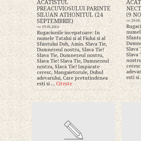
ACATISTUL
ACAT
PREACUVIOSULUI PARINTE
NECT
SILUAN ATHONITUL (24
(9 N
SEPTEMBRIE)
on
29.03
Rugaci
on
29.03.2016
numele 
Rugaciunile incepatoare: In
Sfantu
numele Tatalui si al Fiului si al
Dumnez
Sfantului Duh, Amin. Slava Tie,
Slava 
Dumnezeul nostru, Slava Tie!
Slava 
Slava Tie, Dumnezeul nostru,
nostru
Slava Tie! Slava Tie, Dumnezeul
ceresc
nostru, Slava Tie! Imparate
adevar
ceresc, Mangaietorule, Duhul
esti s
adevarului, Care pretutindenea
esti si …
Citeste