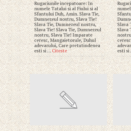
Rugaciunile incepatoare: In
Rugaci
numele Tatalui si al Fiului si al
numele 
Sfantului Duh, Amin. Slava Tie,
Sfantu
Dumnezeul nostru, Slava Tie!
Dumnez
Slava Tie, Dumnezeul nostru,
Slava 
Slava Tie! Slava Tie, Dumnezeul
Slava 
nostru, Slava Tie! Imparate
nostru
ceresc, Mangaietorule, Duhul
ceresc
adevarului, Care pretutindenea
adevar
esti si …
Citeste
esti s