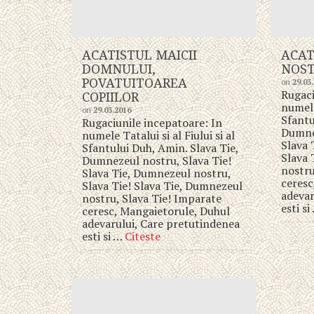
ACATISTUL MAICII
ACAT
DOMNULUI,
NOST
POVATUITOAREA
on
29.03
Rugaci
COPIILOR
numele 
on
29.03.2016
Sfantu
Rugaciunile incepatoare: In
Dumnez
numele Tatalui si al Fiului si al
Slava 
Sfantului Duh, Amin. Slava Tie,
Slava 
Dumnezeul nostru, Slava Tie!
nostru
Slava Tie, Dumnezeul nostru,
ceresc
Slava Tie! Slava Tie, Dumnezeul
adevar
nostru, Slava Tie! Imparate
esti s
ceresc, Mangaietorule, Duhul
adevarului, Care pretutindenea
esti si …
Citeste