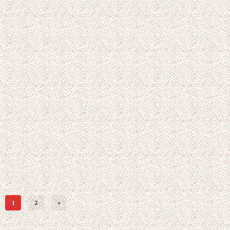
1
2
»