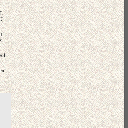
L
E)
al
e,
!
,
eul
l
ea