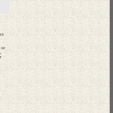
eza
-se
,
r