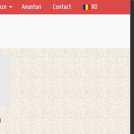
oze
Anunturi
Contact
RO
I