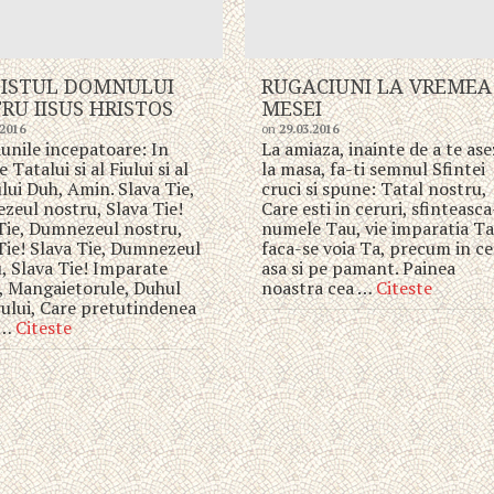
ISTUL DOMNULUI
RUGACIUNI LA VREMEA
RU IISUS HRISTOS
MESEI
.2016
on
29.03.2016
unile incepatoare: In
La amiaza, inainte de a te as
Tatalui si al Fiului si al
la masa, fa-ti semnul Sfintei
lui Duh, Amin. Slava Tie,
cruci si spune: Tatal nostru,
eul nostru, Slava Tie!
Care esti in ceruri, sfinteasca
Tie, Dumnezeul nostru,
numele Tau, vie imparatia Ta
Tie! Slava Tie, Dumnezeul
faca-se voia Ta, precum in ce
, Slava Tie! Imparate
asa si pe pamant. Painea
, Mangaietorule, Duhul
noastra cea …
Citeste
ului, Care pretutindenea
i …
Citeste