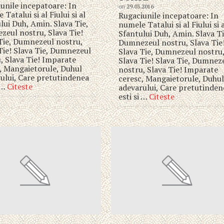
unile incepatoare: In
on
29.03.2016
Tatalui si al Fiului si al
Rugaciunile incepatoare: In
lui Duh, Amin. Slava Tie,
numele Tatalui si al Fiului si 
eul nostru, Slava Tie!
Sfantului Duh, Amin. Slava Ti
Tie, Dumnezeul nostru,
Dumnezeul nostru, Slava Tie
Tie! Slava Tie, Dumnezeul
Slava Tie, Dumnezeul nostru
, Slava Tie! Imparate
Slava Tie! Slava Tie, Dumnez
, Mangaietorule, Duhul
nostru, Slava Tie! Imparate
ului, Care pretutindenea
ceresc, Mangaietorule, Duhu
i …
Citeste
adevarului, Care pretutinden
esti si …
Citeste