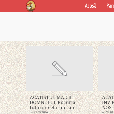
Acasă
Par
ACATISTUL MAICII
ACAT
DOMNULUI, Bucuria
INVI
tuturor celor necajiti
NOST
on
29.03.2016
on
29.03