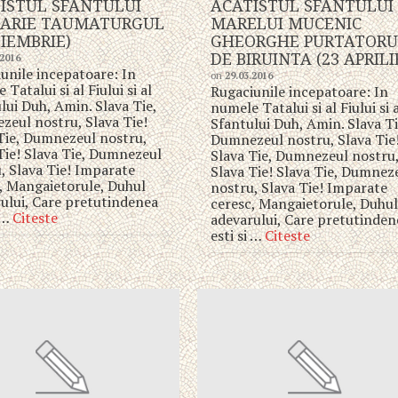
ISTUL SFANTULUI
ACATISTUL SFANTULUI
ARIE TAUMATURGUL
MARELUI MUCENIC
OIEMBRIE)
GHEORGHE PURTATORU
DE BIRUINTA (23 APRILI
.2016
unile incepatoare: In
on
29.03.2016
Tatalui si al Fiului si al
Rugaciunile incepatoare: In
lui Duh, Amin. Slava Tie,
numele Tatalui si al Fiului si 
eul nostru, Slava Tie!
Sfantului Duh, Amin. Slava Ti
Tie, Dumnezeul nostru,
Dumnezeul nostru, Slava Tie
Tie! Slava Tie, Dumnezeul
Slava Tie, Dumnezeul nostru
, Slava Tie! Imparate
Slava Tie! Slava Tie, Dumnez
, Mangaietorule, Duhul
nostru, Slava Tie! Imparate
ului, Care pretutindenea
ceresc, Mangaietorule, Duhu
i …
Citeste
adevarului, Care pretutinden
esti si …
Citeste